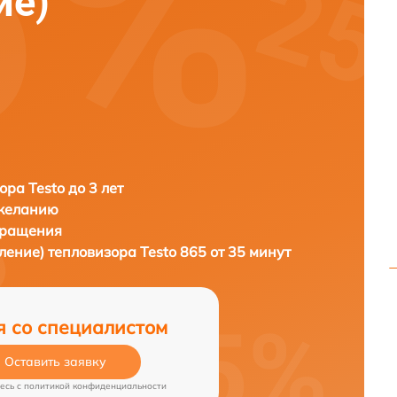
ие)
ора Testo до 3 лет
 желанию
бращения
вление) тепловизора
Testo 865 от 35 минут
я со специалистом
Оставить заявку
есь c
политикой конфиденциальности